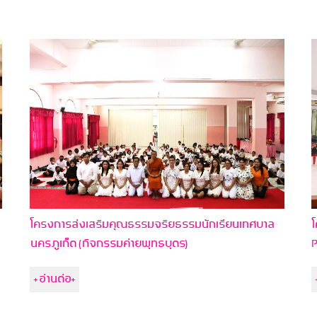
โครงการส่งเสริมคุณธรรมจริยธรรมนักเรียนเทศบาล
โ
นครภูเก็ต (กิจกรรมค่ายพุทธบุตร)
P
+อ่านต่อ+