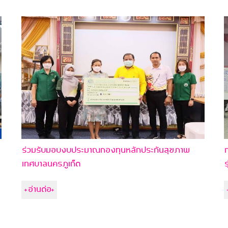
ง
ร่วมรับมอบงบประมาณกองทุนหลักประกันสุขภาพ
ก
เทศบาลนครภูเก็ต
ร
+อ่านต่อ+