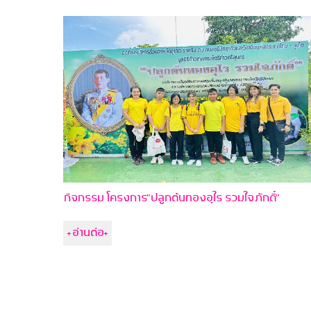
กิจกรรม โครงการ"ปลูกต้นทองอุไร รวมใจภักดิ์"
+อ่านต่อ+