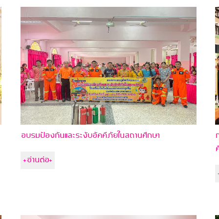
อบรมป้องกันและระงับอัคคีภัยในสถานศึกษา
ก
ศ
+อ่านต่อ+