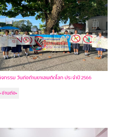
ิจกรรม วันต่อต้าน​ยาเสพติด​โลก​ ประจำปี​ 2566
+อ่านต่อ+