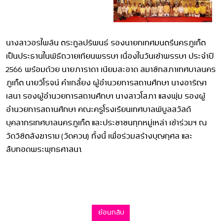
นางสาวอรไพลิน ตระกูลปริพนธ์ รองนายกเทศมนตรีนครภูเก็ต
เป็นประธานในพิธีถวายเทียนพรรษา เนื่องในวันเข้าพรรษา ประจำปี
2566 พร้อมด้วย นายภาราดา เนียมสะอาด สมาชิกสภาเทศบาลนคร
ภูเก็ต นายวิโรจน์ คำเกลี้ยง ผู้อำนวยการสถานศึกษา นางอาริญา
เสนา รองผู้อำนวยการสถานศึกษา นางสาวโสภา แสงพุ่ม รองผู้
อำนวยการสถานศึกษา คณะครูโรงเรียนเทศบาลพิบูลสวัสดี
บุคลากรเทศบาลนครภูเก็ต และประชาชนทุกหมู่เหล่า เข้าร่วมฯ ณ
วัดวิชิตสังฆาราม (วัดควน) ทั้งนี้ เพื่อร่วมสร้างบุญกุศล และ
สืบทอดพระพุทธศาสนา.
ย้อนกลับ